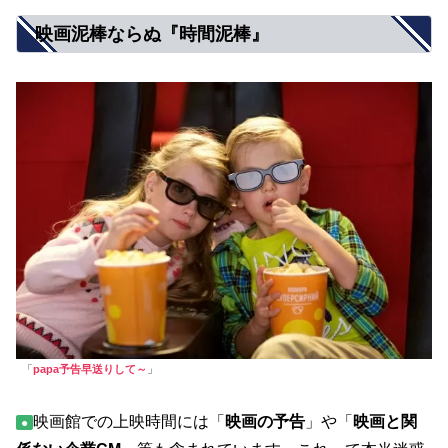
映画泥棒ならぬ『時間泥棒』
「
papa予告早送りして～
」
映画館での上映時間には「
映画の予告
」や「
映画と関
●