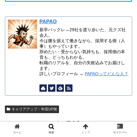
PAPAO
新卒バックレ→29社を渡り歩いた、元クズ社
会人。
今は腰を据えて働きながら、採用する側（人
事）もやっています。
辞めたい・受からない気持ちも、採用側の本
音も、どっちもわかる。
転職のリアルを、自分の失敗込みでお届けし
ます。
詳しいプロフィール →
PAPAOってどんな人？
キャリアアップ・年収UP術
シェアする
ホーム
検索
トップ
サイドバー
Twitter
Facebook
はてブ