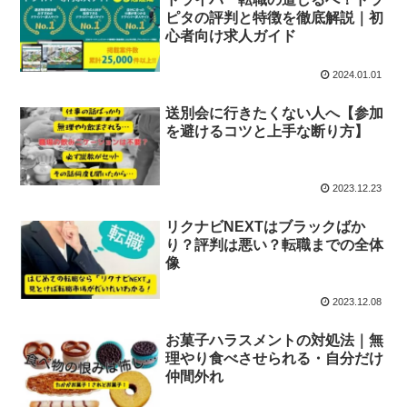
ピタの評判と特徴を徹底解説｜初
心者向け求人ガイド
2024.01.01
送別会に行きたくない人へ【参加
を避けるコツと上手な断り方】
2023.12.23
リクナビNEXTはブラックばか
り？評判は悪い？転職までの全体
像
2023.12.08
お菓子ハラスメントの対処法｜無
理やり食べさせられる・自分だけ
仲間外れ