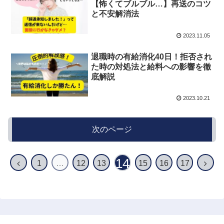
【怖くてブルブル…】再送のコツ
と不安解消法
2023.11.05
退職時の有給消化40日！拒否され
た時の対処法と給料への影響を徹
底解説
2023.10.21
次のページ
14
前
次
1
…
12
13
15
16
17
へ
へ