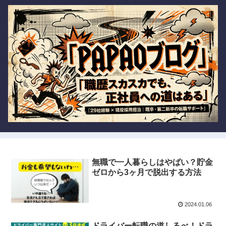
無職で一人暮らしはやばい？貯金
ゼロから3ヶ月で脱出する方法
2024.01.06
ドライバー転職の道しるべ！ドラ