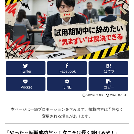
Twitter
Facebook
はてブ
Pocket
LINE
コピー
2026.02.08
2026.07.31
本ページは一部プロモーションを含みます。掲載内容は予告なく
変更される場合があります。
「
やった～転職成功だ～！次こそは長く続けるぞ！
」