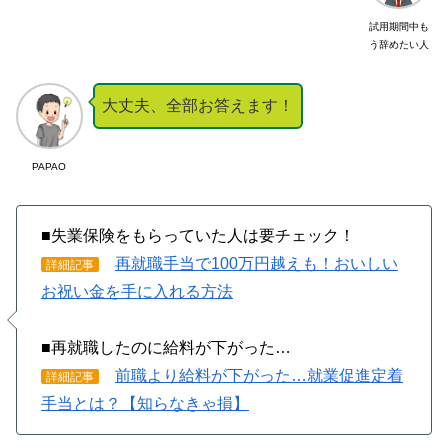
試用期間中も
う辞めたい人
大丈夫、全部お答えます！
PAPAO
■失業保険をもらっていた人は要チェック！
再就職手当で100万円越えも！おいしい
詳細記事
お祝い金を手に入れる方法
■再就職したのに給料が下がった…
前職より給料が下がった…就業促進定着
詳細記事
手当とは？【知らなきゃ損】