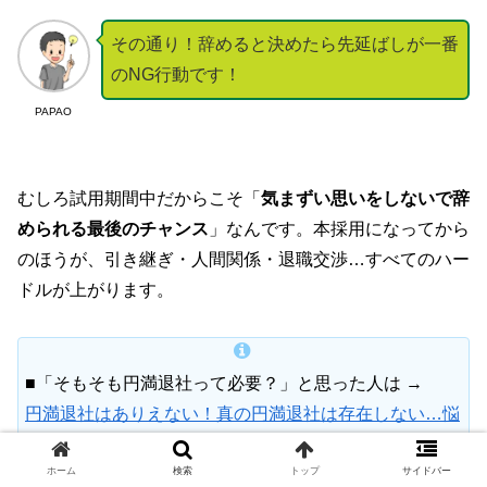
その通り！辞めると決めたら先延ばしが一番
のNG行動です！
PAPAO
むしろ試用期間中だからこそ「
気まずい思いをしないで辞
められる最後のチャンス
」なんです。本採用になってから
のほうが、引き継ぎ・人間関係・退職交渉…すべてのハー
ドルが上がります。
■「そもそも円満退社って必要？」と思った人は →
円満退社はありえない！真の円満退社は存在しない…悩
むだけ損
ホーム
検索
トップ
サイドバー