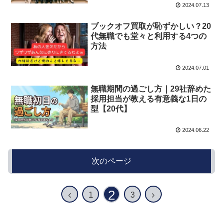
2024.07.13
ブックオフ買取が恥ずかしい？20
代無職でも堂々と利用する4つの
方法
2024.07.01
無職期間の過ごし方｜29社辞めた
採用担当が教える有意義な1日の
型【20代】
2024.06.22
次のページ
2
前
次
1
3
へ
へ