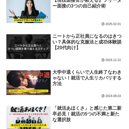
【現役面接官が教える】フリータ
ー面接の3つの自己紹介術
2025.02.01
ニートから正社員になるのはきつ
い？具体的な克服法と成功体験談
【20代向け】
2024.12.22
大学中退くらいで人生終了なわき
ゃない！就活で人生リカバリする
方法
2024.08.03
「就活あほくさ」と感じた第二新
卒必見！就活の5つの不満と新た
な選択肢