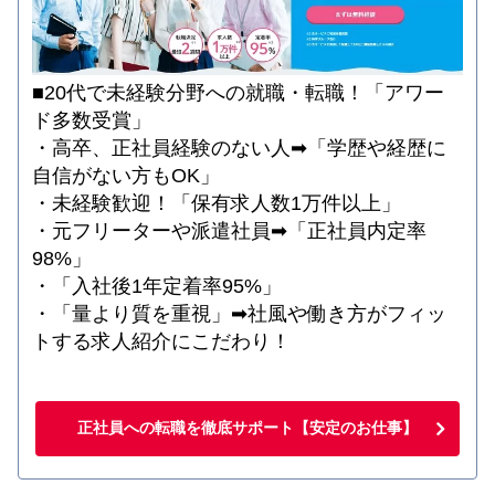
■20代で未経験分野への就職・転職！「アワー
ド多数受賞」
・高卒、正社員経験のない人➡「学歴や経歴に
自信がない方もOK」
・未経験歓迎！「保有求人数1万件以上」
・元フリーターや派遣社員➡「正社員内定率
98%」
・「入社後1年定着率95%」
・「量より質を重視」➡社風や働き方がフィッ
トする求人紹介にこだわり！
正社員への転職を徹底サポート【安定のお仕事】