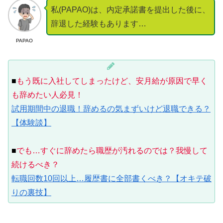
私(PAPAO)は、内定承諾書を提出した後に、
辞退した経験もあります…
PAPAO
■
もう既に入社してしまったけど、安月給が原因で早く
も辞めたい人必見！
試用期間中の退職！辞めるの気まずいけど退職できる？
【体験談】
■
でも…すぐに辞めたら職歴が汚れるのでは？我慢して
続けるべき？
転職回数10回以上…履歴書に全部書くべき？【オキテ破
りの裏技】