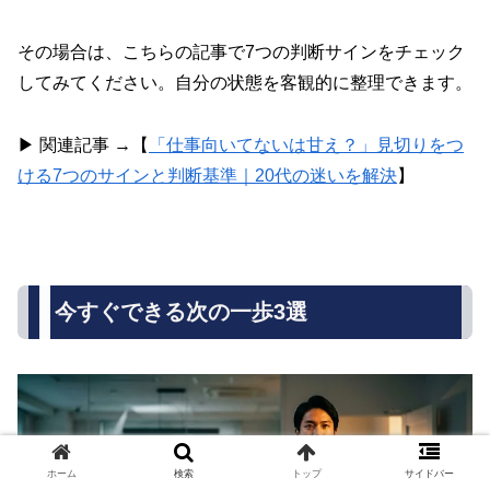
その場合は、こちらの記事で7つの判断サインをチェック
してみてください。自分の状態を客観的に整理できます。
▶ 関連記事 →【
「仕事向いてないは甘え？」見切りをつ
ける7つのサインと判断基準｜20代の迷いを解決
】
今すぐできる次の一歩3選
ホーム
検索
トップ
サイドバー